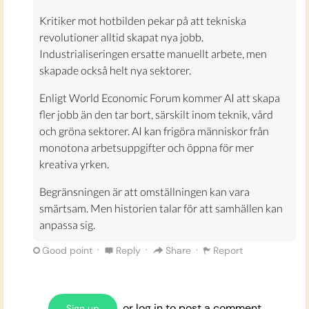
Kritiker mot hotbilden pekar på att tekniska
revolutioner alltid skapat nya jobb.
Industrialiseringen ersatte manuellt arbete, men
skapade också helt nya sektorer.
Enligt World Economic Forum kommer AI att skapa
fler jobb än den tar bort, särskilt inom teknik, vård
och gröna sektorer. AI kan frigöra människor från
monotona arbetsuppgifter och öppna för mer
kreativa yrken.
Begränsningen är att omställningen kan vara
smärtsam. Men historien talar för att samhällen kan
anpassa sig.
·
·
·
Good point
Reply
Share
Report
or
log in
to post a comment
Sign up