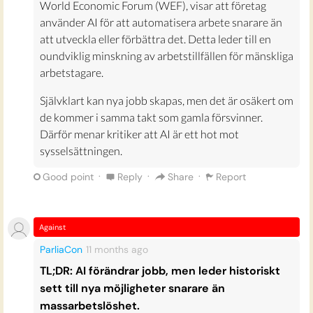
World Economic Forum (WEF), visar att företag
använder AI för att automatisera arbete snarare än
att utveckla eller förbättra det. Detta leder till en
oundviklig minskning av arbetstillfällen för mänskliga
arbetstagare.
Självklart kan nya jobb skapas, men det är osäkert om
de kommer i samma takt som gamla försvinner.
Därför menar kritiker att AI är ett hot mot
sysselsättningen.
·
·
·
Good point
Reply
Share
Report
Against
ParliaCon
11 months
ago
TL;DR: AI förändrar jobb, men leder historiskt
sett till nya möjligheter snarare än
massarbetslöshet.