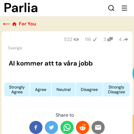
⟵
For You
522
116
3
4
Sverige
AI kommer att ta våra jobb
Strongly
Strongly
Agree
Neutral
Disagree
Agree
Disagree
Share to