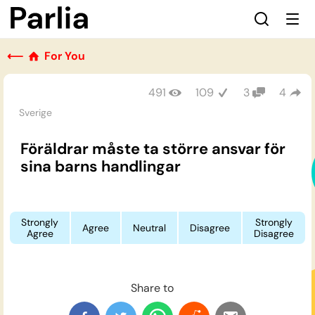
⟵
For You
491
109
3
4
Sverige
Föräldrar måste ta större ansvar för
sina barns handlingar
Strongly
Strongly
Agree
Neutral
Disagree
Agree
Disagree
Share to