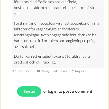
förklaras med föräldrars ansvar. Skola,
bostadsområde och kamratkrets spelar också stor
roll.
Forskning inom sociologi visar att socioekonomiska
faktorer ofta väger tyngre än föräldrars
ansträngningar. Även engagerade föräldrar kan ha
barn som dras in i problem om omgivningen präglas
av utsatthet.
Därför kan ett ensidigt fokus på föräldrar vara
orättvist och otillräckligt.
·
·
·
Good point
Reply
Share
Report
or
log in
to post a comment
Sign up