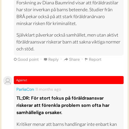
Forskning av Diana Baumrind visar att föräldrastilar
har stor inverkan på barns beteende. Studier från
BRÅ pekar också på att stark föräldranärvaro
minskar risken för kriminalitet.
Självklart påverkar också samhället, men utan aktivt
föräldraansvar riskerar barn att sakna viktiga normer
och stöd.
·
·
·
Good point
Reply
Share
Report
Against
ParliaCon
11 months
ago
TL;DR: För stort fokus på föräldraansvar
riskerar att förenkla problem som ofta har
samhälleliga orsaker.
Kritiker menar att barns handlingar inte enbart kan