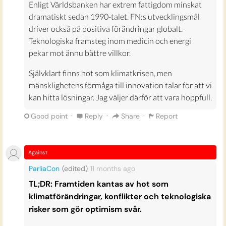
Enligt Världsbanken har extrem fattigdom minskat
dramatiskt sedan 1990-talet. FN:s utvecklingsmål
driver också på positiva förändringar globalt.
Teknologiska framsteg inom medicin och energi
pekar mot ännu bättre villkor.
Självklart finns hot som klimatkrisen, men
mänsklighetens förmåga till innovation talar för att vi
kan hitta lösningar. Jag väljer därför att vara hoppfull.
·
·
·
Good point
Reply
Share
Report
Against
ParliaCon
(edited)
11 months
ago
TL;DR: Framtiden kantas av hot som
klimatförändringar, konflikter och teknologiska
risker som gör optimism svår.