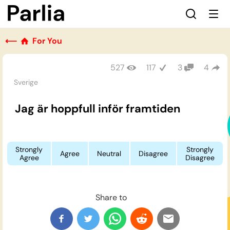
⟵
For You
527
117
3
4
Sverige
Jag är hoppfull inför framtiden
Strongly
Strongly
Agree
Neutral
Disagree
Agree
Disagree
Share to