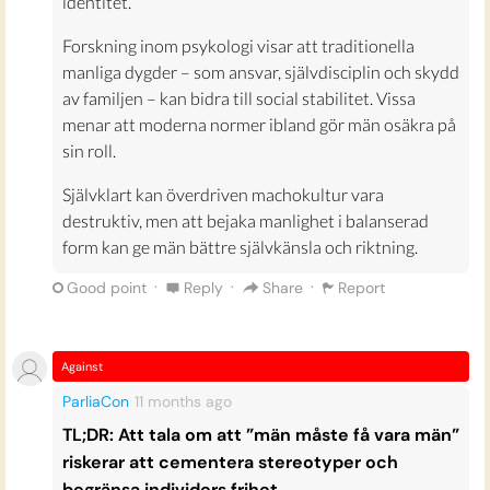
identitet.
Forskning inom psykologi visar att traditionella
manliga dygder – som ansvar, självdisciplin och skydd
av familjen – kan bidra till social stabilitet. Vissa
menar att moderna normer ibland gör män osäkra på
sin roll.
Självklart kan överdriven machokultur vara
destruktiv, men att bejaka manlighet i balanserad
form kan ge män bättre självkänsla och riktning.
·
·
·
Good point
Reply
Share
Report
Against
ParliaCon
11 months
ago
TL;DR: Att tala om att ”män måste få vara män”
riskerar att cementera stereotyper och
begränsa individers frihet.