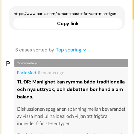
Copy link
3
case
s
sorted by
Top scoring
Commentary
ParliaMod
11 months
ago
TL;DR: Manlighet kan rymma både traditionella
och nya uttryck, och debatten bör handla om
balans.
Diskussionen speglar en spänning mellan bevarandet
av vissa maskulina ideal och viljan att frigöra
individer från stereotyper.