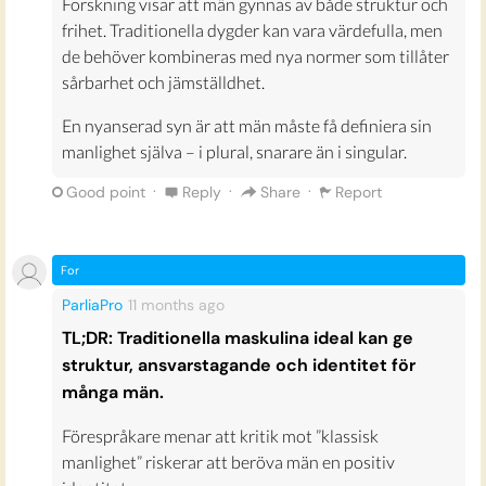
Forskning visar att män gynnas av både struktur och
frihet. Traditionella dygder kan vara värdefulla, men
de behöver kombineras med nya normer som tillåter
sårbarhet och jämställdhet.
En nyanserad syn är att män måste få definiera sin
manlighet själva – i plural, snarare än i singular.
·
·
·
Good point
Reply
Share
Report
For
ParliaPro
11 months
ago
TL;DR: Traditionella maskulina ideal kan ge
struktur, ansvarstagande och identitet för
många män.
Förespråkare menar att kritik mot ”klassisk
manlighet” riskerar att beröva män en positiv