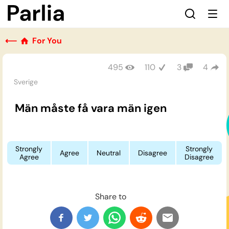
⟵
For You
495
110
3
4
Sverige
Män måste få vara män igen
Strongly
Strongly
Agree
Neutral
Disagree
Agree
Disagree
Share to