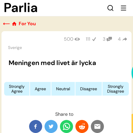
⟵
For You
500
111
3
4
Sverige
Meningen med livet är lycka
Strongly
Strongly
Agree
Neutral
Disagree
Agree
Disagree
Share to