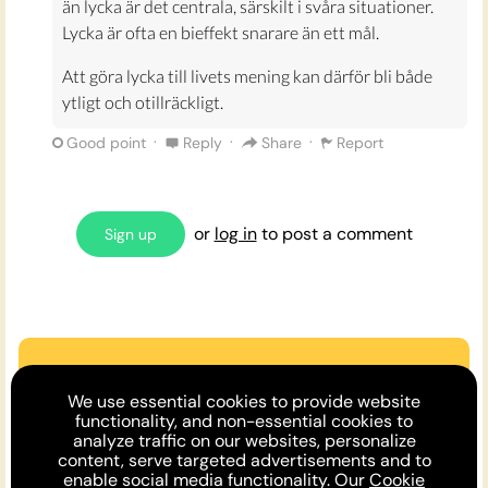
än lycka är det centrala, särskilt i svåra situationer.
Lycka är ofta en bieffekt snarare än ett mål.
Att göra lycka till livets mening kan därför bli både
ytligt och otillräckligt.
·
·
·
Good point
Reply
Share
Report
or
log in
to post a comment
Sign up
Are we missing an argument?
We use essential cookies to provide website
Make the case or invite a friend to
functionality, and non-essential cookies to
analyze traffic on our websites, personalize
comment!
content, serve targeted advertisements and to
enable social media functionality. Our
Cookie