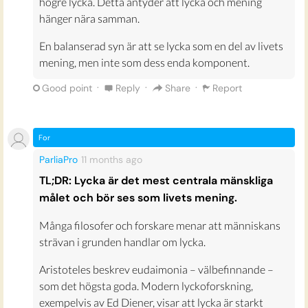
högre lycka. Detta antyder att lycka och mening
hänger nära samman.
En balanserad syn är att se lycka som en del av livets
mening, men inte som dess enda komponent.
·
·
·
Good point
Reply
Share
Report
For
ParliaPro
11 months
ago
TL;DR: Lycka är det mest centrala mänskliga
målet och bör ses som livets mening.
Många filosofer och forskare menar att människans
strävan i grunden handlar om lycka.
Aristoteles beskrev eudaimonia – välbefinnande –
som det högsta goda. Modern lyckoforskning,
exempelvis av Ed Diener, visar att lycka är starkt