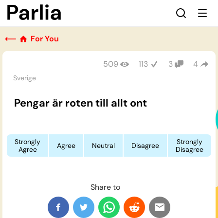
⟵
For You
509
113
3
4
Sverige
Pengar är roten till allt ont
Strongly
Strongly
Agree
Neutral
Disagree
Agree
Disagree
Share to