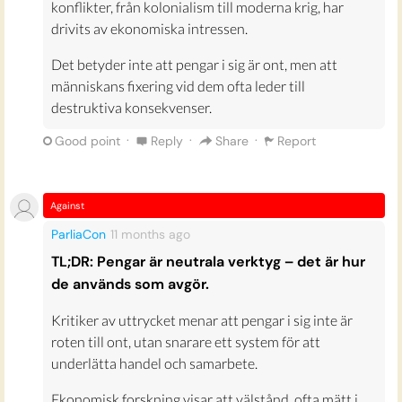
konflikter, från kolonialism till moderna krig, har
drivits av ekonomiska intressen.
Det betyder inte att pengar i sig är ont, men att
människans fixering vid dem ofta leder till
destruktiva konsekvenser.
·
·
·
Good point
Reply
Share
Report
Against
ParliaCon
11 months
ago
TL;DR: Pengar är neutrala verktyg – det är hur
de används som avgör.
Kritiker av uttrycket menar att pengar i sig inte är
roten till ont, utan snarare ett system för att
underlätta handel och samarbete.
Ekonomisk forskning visar att välstånd, ofta mätt i