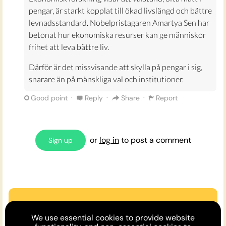
pengar, är starkt kopplat till ökad livslängd och bättre
levnadsstandard. Nobelpristagaren Amartya Sen har
betonat hur ekonomiska resurser kan ge människor
frihet att leva bättre liv.
Därför är det missvisande att skylla på pengar i sig,
snarare än på mänskliga val och institutioner.
·
·
·
Good point
Reply
Share
Report
or
log in
to post a comment
Sign up
Are we missing an argument?
We use essential cookies to provide website
Make the case or invite a friend to