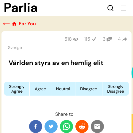
⟵
For You
518
115
3
4
Sverige
Världen styrs av en hemlig elit
Strongly
Strongly
Agree
Neutral
Disagree
Agree
Disagree
Share to